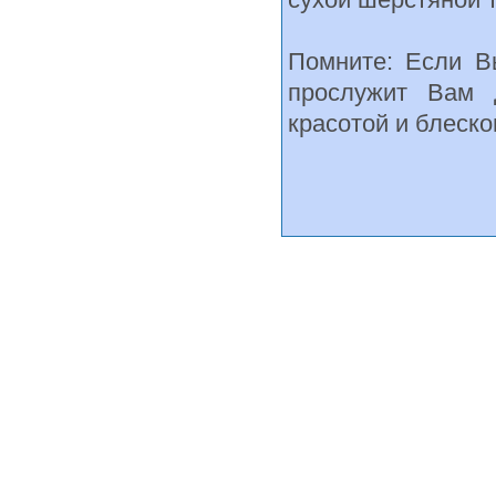
Помните: Если В
прослужит Вам 
красотой и блеско