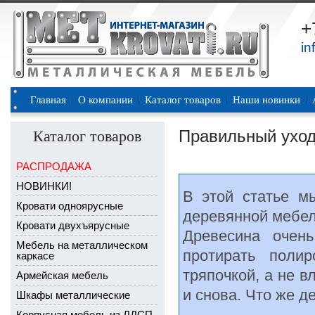
+
in
Главная
О компании
Каталог товаров
Наши новинки
Правильный уход
Каталог товаров
РАСПРОДАЖА
НОВИНКИ!
В этой статье м
Кровати одноярусные
деревянной мебе
Кровати двухъярусные
Древесина очен
Мебель на металлическом
протирать поли
каркасе
тряпочкой, а не в
Армейская мебель
и снова. Что же д
Шкафы металлические
Корпусная мебель из ЛДСП