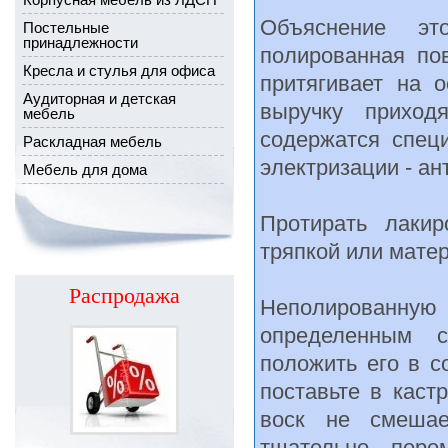
Объяснение эт
Постельные
принадлежности
полированная пов
Кресла и стулья для офиса
притягивает на 
Аудиторная и детская
выручку приход
мебель
содержатся спец
Раскладная мебель
электризации - ан
Мебель для дома
Протирать лаки
тряпкой или матер
Распродажа
Неполированную 
определенным с
положить его в с
поставьте в каст
воск не смешае
тщательно пере