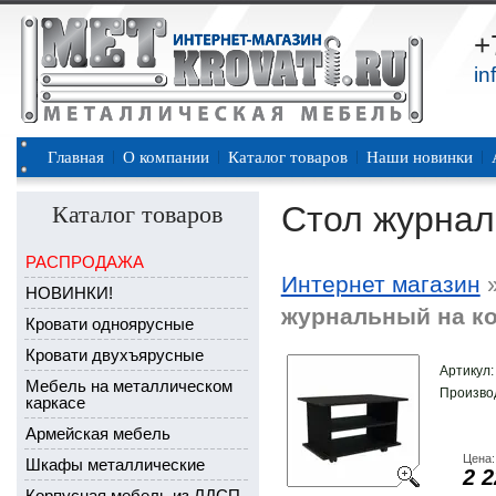
+
in
Главная
О компании
Каталог товаров
Наши новинки
Стол журнал
Каталог товаров
РАСПРОДАЖА
Интернет магазин
НОВИНКИ!
журнальный на ко
Кровати одноярусные
Кровати двухъярусные
Артикул
Мебель на металлическом
Произво
каркасе
Армейская мебель
Цена:
Шкафы металлические
2 2
Корпусная мебель из ЛДСП