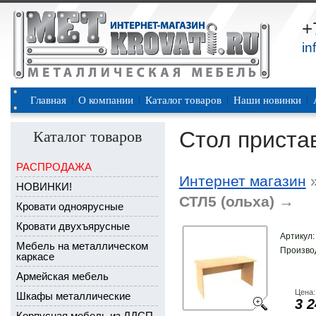
+
in
Главная
О компании
Каталог товаров
Наши новинки
Стол приста
Каталог товаров
РАСПРОДАЖА
Интернет магазин
НОВИНКИ!
→
СТЛ5 (ольха)
Кровати одноярусные
Кровати двухъярусные
Артикул
Мебель на металлическом
Произво
каркасе
Армейская мебель
Цена:
Шкафы металлические
3 2
Корпусная мебель из ЛДСП