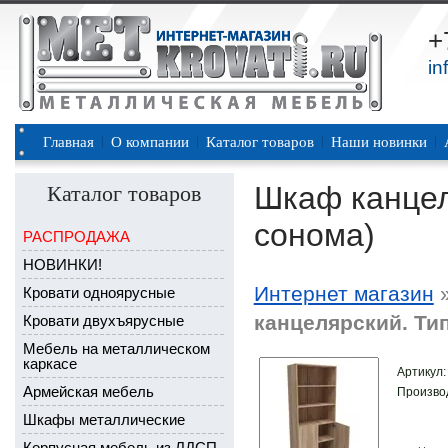
+
in
Главная
О компании
Каталог товаров
Наши новинки
Шкаф канцел
Каталог товаров
сонома)
РАСПРОДАЖА
НОВИНКИ!
Интернет магазин
Кровати одноярусные
канцелярский. Ти
Кровати двухъярусные
Мебель на металлическом
каркасе
Артикул
Армейская мебель
Произво
Шкафы металлические
Корпусная мебель из ЛДСП