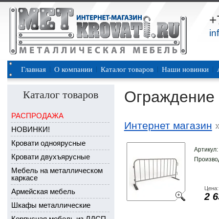
+
in
Главная
О компании
Каталог товаров
Наши новинки
Ограждение
Каталог товаров
РАСПРОДАЖА
Интернет магазин
НОВИНКИ!
Кровати одноярусные
Артикул
Кровати двухъярусные
Произво
Мебель на металлическом
каркасе
Цена:
Армейская мебель
2 6
Шкафы металлические
Корпусная мебель из ЛДСП